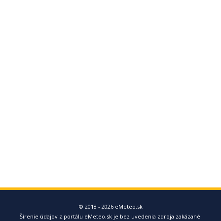
© 2018 - 2026 eMeteo.sk
Šírenie údajov z portálu eMeteo.sk je bez uvedenia zdroja zakázané.