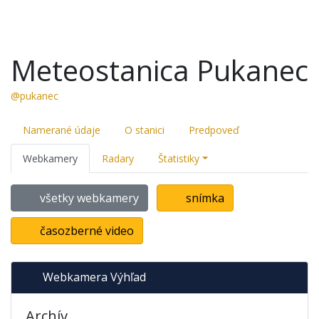
Meteostanica Pukanec
@pukanec
Namerané údaje
O stanici
Predpoveď
Webkamery
Radary
Štatistiky
všetky webkamery
snímka
časozberné video
Webkamera Výhľad
Archív