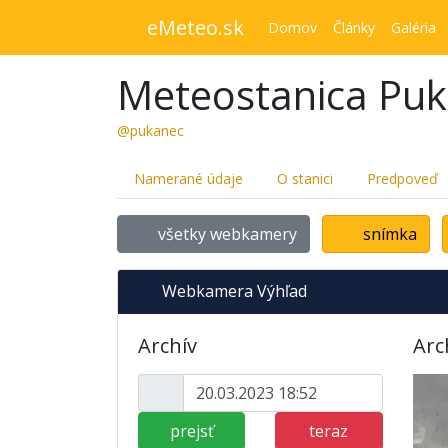
eMeteo.sk
Domov
Články
Galéria
Meteostanica Pu
@pukanec
Namerané údaje
O stanici
Predpoveď
všetky webkamery
snímka
Webkamera Výhľad
Archív
Arc
prejsť
teraz