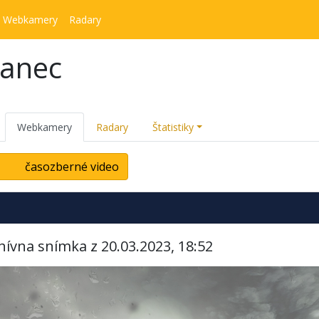
Webkamery
Radary
kanec
Webkamery
Radary
Štatistiky
časozberné video
hívna snímka z 20.03.2023, 18:52