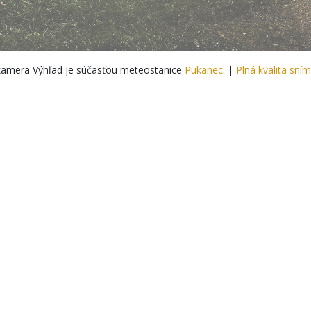
amera Výhľad je súčasťou meteostanice
Pukanec
. |
Plná kvalita sní