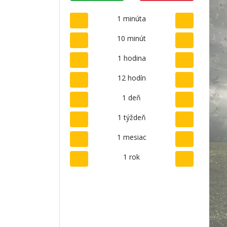
1 minúta
10 minút
1 hodina
12 hodín
1 deň
1 týždeň
1 mesiac
1 rok