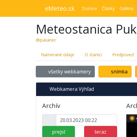
eMeteo.sk
Domov
Články
Galéria
Meteostanica Pu
@pukanec
Namerané údaje
O stanici
Predpoveď
všetky webkamery
snímka
Webkamera Výhľad
Archív
Arc
prejsť
teraz