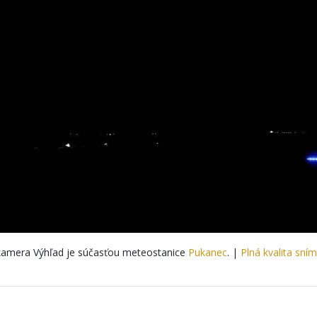
amera Výhľad je súčasťou meteostanice
Pukanec
. |
Plná kvalita sní