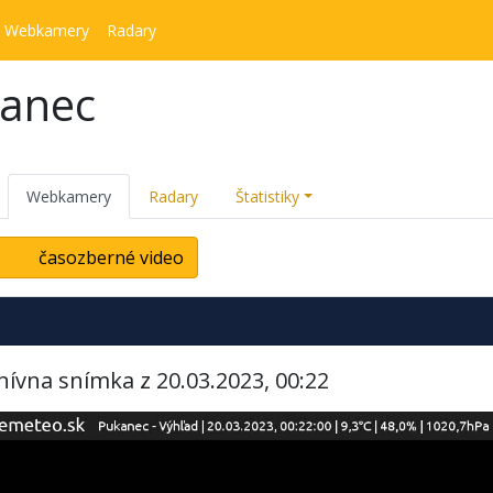
Webkamery
Radary
kanec
Webkamery
Radary
Štatistiky
časozberné video
hívna snímka z 20.03.2023, 00:22