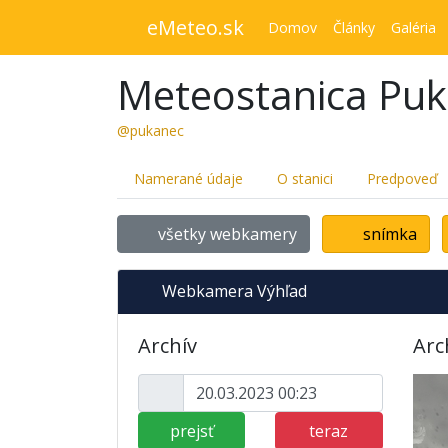
eMeteo.sk
Domov
Články
Galéria
Meteostanica Pu
@pukanec
Namerané údaje
O stanici
Predpoveď
všetky webkamery
snímka
Webkamera Výhľad
Archív
Arc
prejsť
teraz