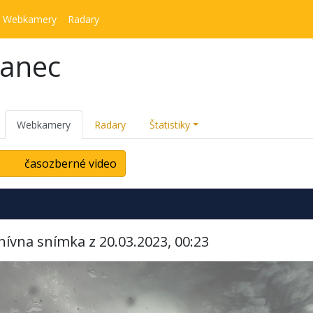
Webkamery
Radary
kanec
Webkamery
Radary
Štatistiky
časozberné video
hívna snímka z 20.03.2023, 00:23