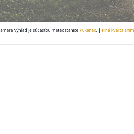
amera Výhľad je súčasťou meteostanice
Pukanec
. |
Plná kvalita sní