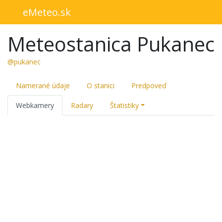
eMeteo.sk
Meteostanica Pukanec
@pukanec
Namerané údaje
O stanici
Predpoveď
Webkamery
Radary
Štatistiky