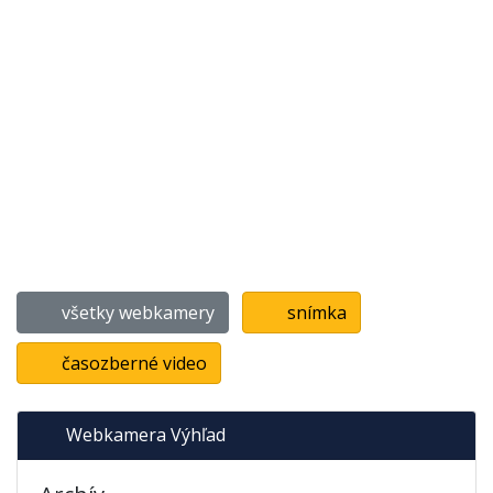
všetky webkamery
snímka
časozberné video
Webkamera Výhľad