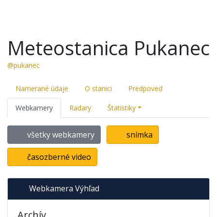
Meteostanica Pukanec
@pukanec
Namerané údaje
O stanici
Predpoveď
Webkamery
Radary
Štatistiky
všetky webkamery
snímka
časozberné video
Webkamera Výhľad
Archív