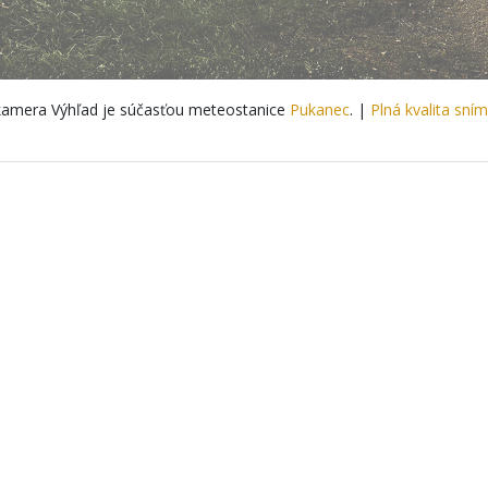
amera Výhľad je súčasťou meteostanice
Pukanec
. |
Plná kvalita sní