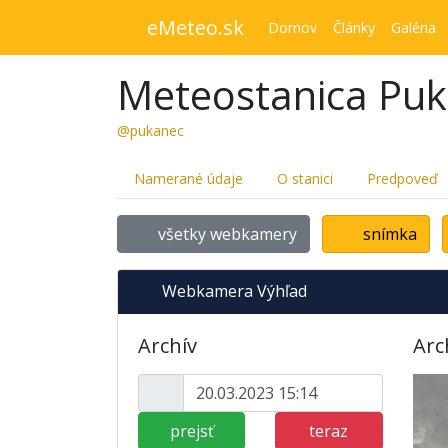
eMeteo.sk
Domov
Články
Galéria
Meteostanica Pu
@pukanec
Namerané údaje
O stanici
Predpoveď
všetky webkamery
snímka
Webkamera Výhľad
Archív
Arc
prejsť
teraz