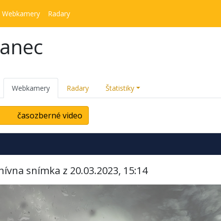
Webkamery
Radary
kanec
Webkamery
Radary
Štatistiky
časozberné video
hívna snímka z 20.03.2023, 15:14