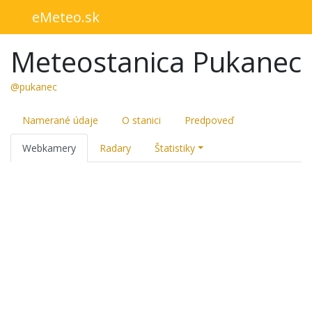
eMeteo.sk
Meteostanica Pukanec
@pukanec
Namerané údaje
O stanici
Predpoveď
Webkamery
Radary
Štatistiky