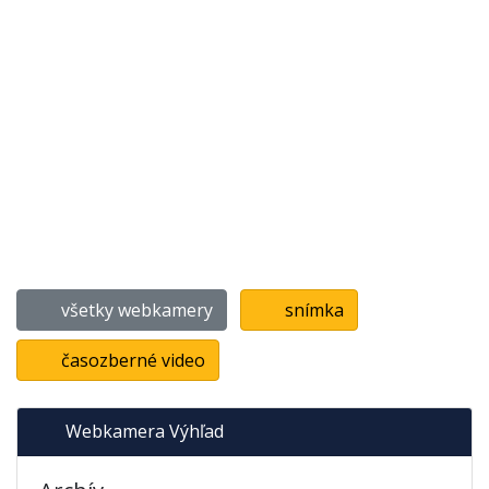
všetky webkamery
snímka
časozberné video
Webkamera Výhľad