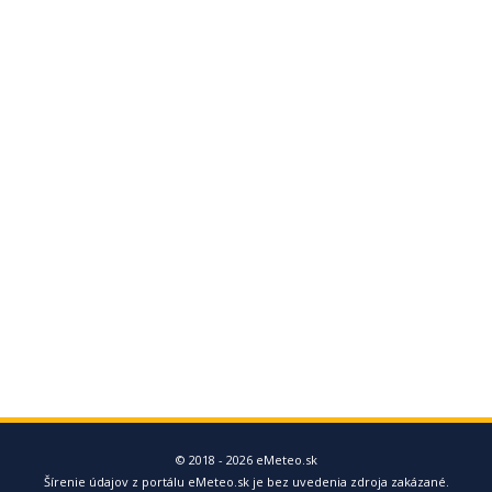
© 2018 - 2026 eMeteo.sk
Šírenie údajov z portálu eMeteo.sk je bez uvedenia zdroja zakázané.