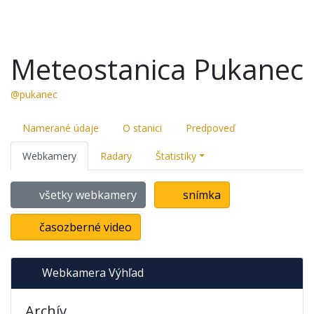
Meteostanica Pukanec
@pukanec
Namerané údaje
O stanici
Predpoveď
Webkamery
Radary
Štatistiky
všetky webkamery
snímka
časozberné video
Webkamera Výhľad
Archív