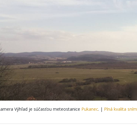
amera Výhľad je súčasťou meteostanice
Pukanec
. |
Plná kvalita sní