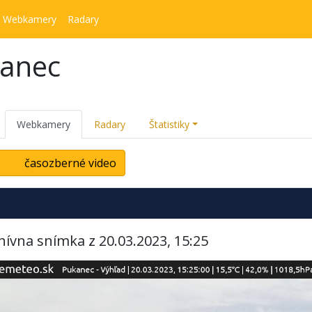
Webkamery
Radary
kanec
Webkamery
Radary
Štatistiky
časozberné video
hívna snímka z 20.03.2023, 15:25