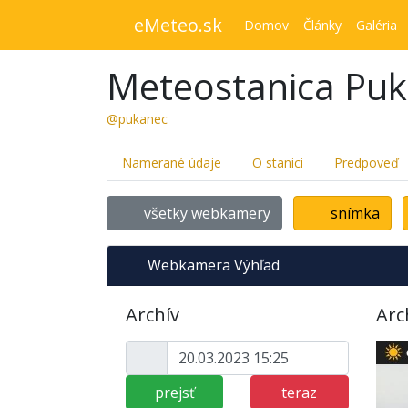
eMeteo.sk
Domov
Články
Galéria
Meteostanica Pu
@pukanec
Namerané údaje
O stanici
Predpoveď
všetky webkamery
snímka
Webkamera Výhľad
Archív
Arc
prejsť
teraz