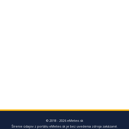
© 2018 - 2026 eMeteo.sk
Šírenie údajov z portálu eMeteo.sk je bez uvedenia zdroja zakázané.