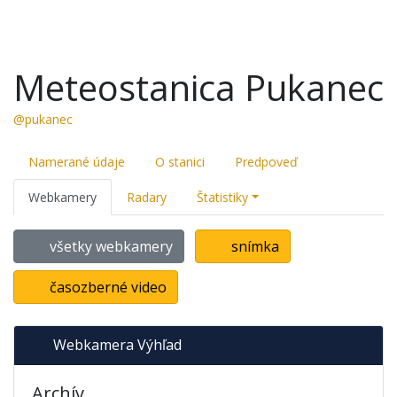
Meteostanica Pukanec
@pukanec
Namerané údaje
O stanici
Predpoveď
Webkamery
Radary
Štatistiky
všetky webkamery
snímka
časozberné video
Webkamera Výhľad
Archív