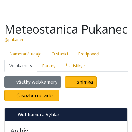
Meteostanica Pukanec
@pukanec
Namerané údaje
O stanici
Predpoveď
Webkamery
Radary
Štatistiky
všetky webkamery
snímka
časozberné video
Webkamera Výhľad
Archív