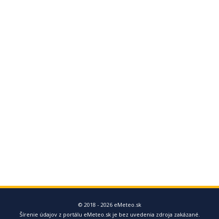
© 2018 - 2026 eMeteo.sk
Šírenie údajov z portálu eMeteo.sk je bez uvedenia zdroja zakázané.