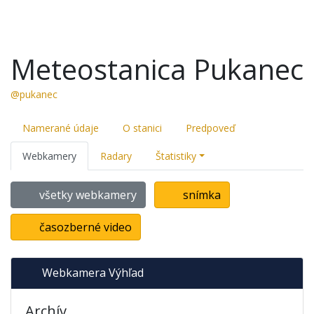
Meteostanica Pukanec
@pukanec
Namerané údaje
O stanici
Predpoveď
Webkamery
Radary
Štatistiky
všetky webkamery
snímka
časozberné video
Webkamera Výhľad
Archív