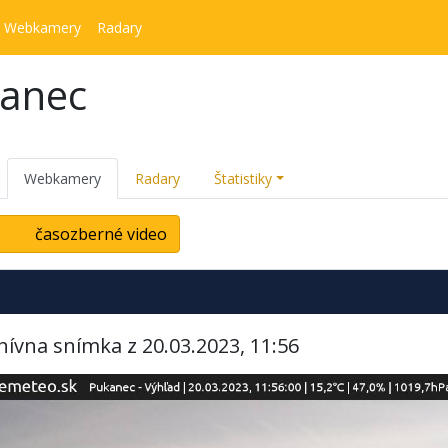
Webkamery
Radary
kanec
Webkamery
Radary
Štatistiky
časozberné video
hívna snímka z 20.03.2023, 11:56