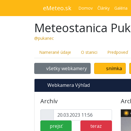
eMeteo.sk
Domov
Články
Galéria
Meteostanica Pu
@pukanec
Namerané údaje
O stanici
Predpoveď
všetky webkamery
snímka
Webkamera Výhľad
Archív
Arc
prejsť
teraz