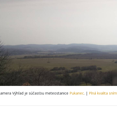
amera Výhľad je súčasťou meteostanice
Pukanec
. |
Plná kvalita sní