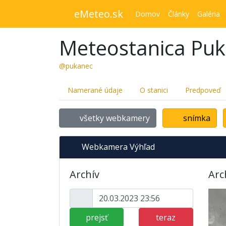
eMeteo.sk
Domov
Články
Galéria
Meteostanica Pu
@pukanec
Namerané údaje
O stanici
Predpoveď
všetky webkamery
snímka
Webkamera Výhľad
Archív
Arc
prejsť
teraz