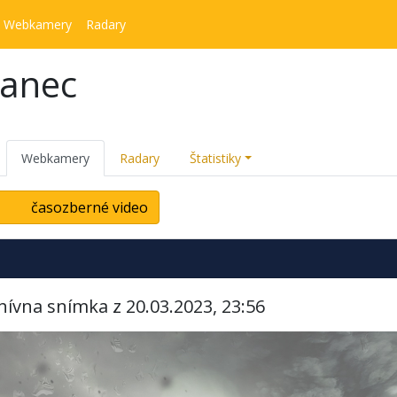
Webkamery
Radary
kanec
Webkamery
Radary
Štatistiky
časozberné video
hívna snímka z 20.03.2023, 23:56