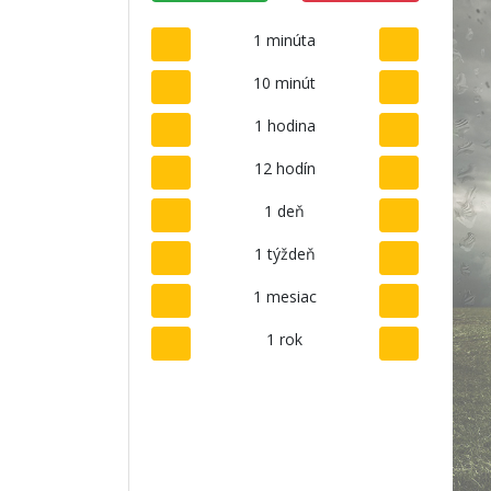
1 minúta
10 minút
1 hodina
12 hodín
1 deň
1 týždeň
1 mesiac
1 rok