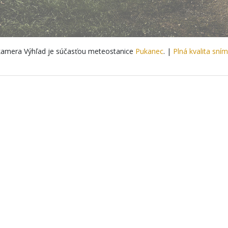
amera Výhľad je súčasťou meteostanice
Pukanec
. |
Plná kvalita sní