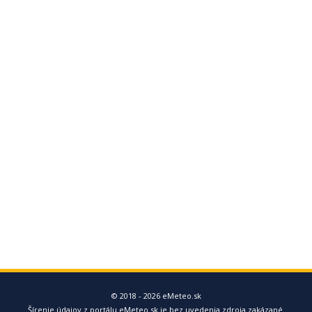
© 2018 - 2026 eMeteo.sk
Šírenie údajov z portálu eMeteo.sk je bez uvedenia zdroja zakázané.