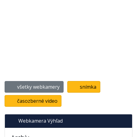
všetky webkamery
snímka
časozberné video
Webkamera Výhľad