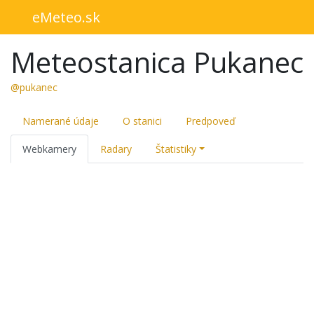
eMeteo.sk
Meteostanica Pukanec
@pukanec
Namerané údaje
O stanici
Predpoveď
Webkamery
Radary
Štatistiky