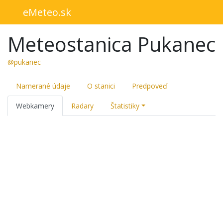
eMeteo.sk
Meteostanica Pukanec
@pukanec
Namerané údaje
O stanici
Predpoveď
Webkamery
Radary
Štatistiky