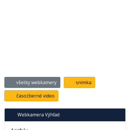
všetky webkamery
snímka
časozberné video
Webkamera Výhľad