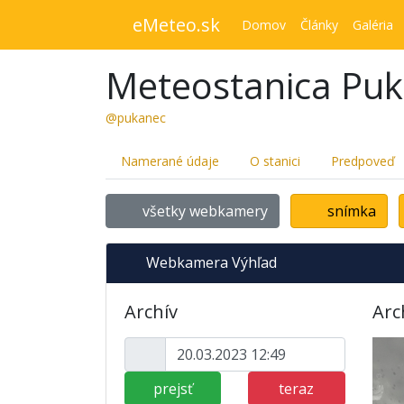
eMeteo.sk
Domov
Články
Galéria
Meteostanica Pu
@pukanec
Namerané údaje
O stanici
Predpoveď
všetky webkamery
snímka
Webkamera Výhľad
Archív
Arc
prejsť
teraz