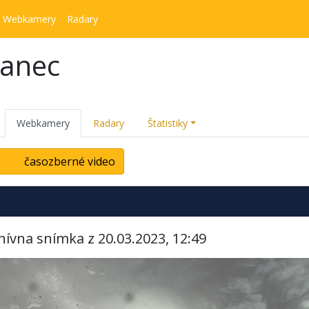
Webkamery
Radary
kanec
Webkamery
Radary
Štatistiky
časozberné video
hívna snímka z 20.03.2023, 12:49