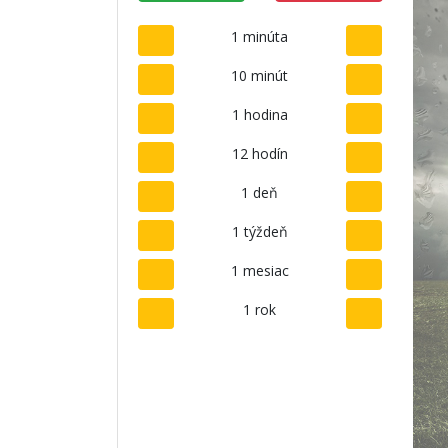
1 minúta
10 minút
1 hodina
12 hodín
1 deň
1 týždeň
1 mesiac
1 rok