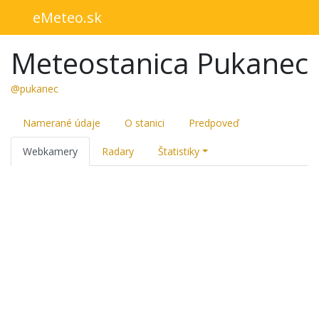
eMeteo.sk
Meteostanica Pukanec
@pukanec
Namerané údaje
O stanici
Predpoveď
Webkamery
Radary
Štatistiky