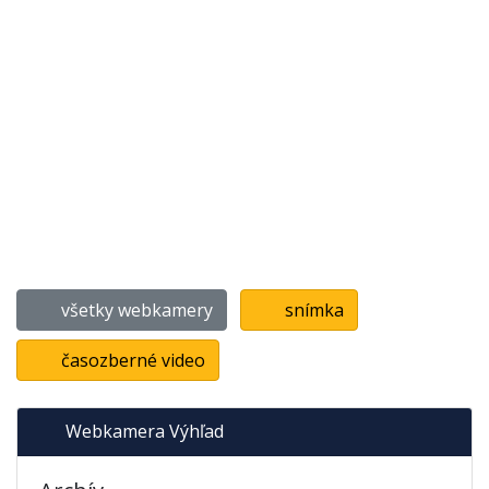
všetky webkamery
snímka
časozberné video
Webkamera Výhľad