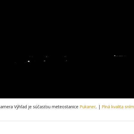
amera Výhľad je súčasťou meteostanice
Pukanec
. |
Plná kvalita sní