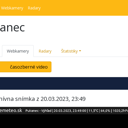
Webkamery
Radary
kanec
Webkamery
Radary
Štatistiky
časozberné video
hívna snímka z 20.03.2023, 23:49