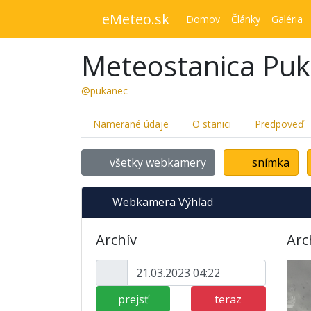
eMeteo.sk
Domov
Články
Galéria
Meteostanica Pu
@pukanec
Namerané údaje
O stanici
Predpoveď
všetky webkamery
snímka
Webkamera Výhľad
Archív
Arc
prejsť
teraz