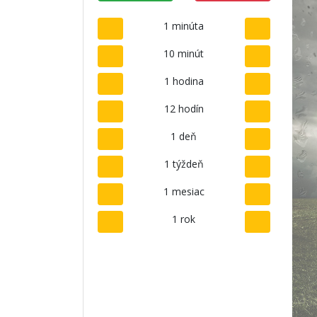
1 minúta
10 minút
1 hodina
12 hodín
1 deň
1 týždeň
1 mesiac
1 rok