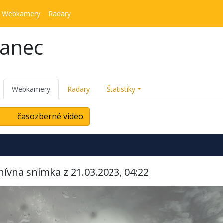
Webkamery
Radary
kanec
Webkamery
Radary
Štatistiky
časozberné video
hívna snímka z 21.03.2023, 04:22