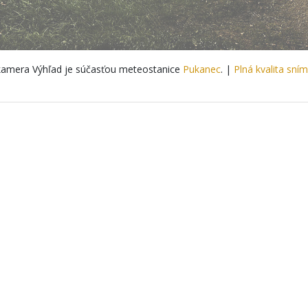
amera Výhľad je súčasťou meteostanice
Pukanec
. |
Plná kvalita sní