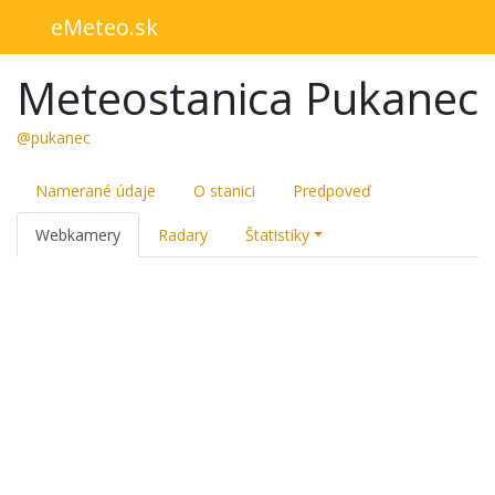
eMeteo.sk
Meteostanica Pukanec
@pukanec
Namerané údaje
O stanici
Predpoveď
Webkamery
Radary
Štatistiky