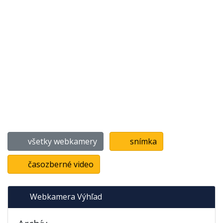
všetky webkamery
snímka
časozberné video
Webkamera Výhľad