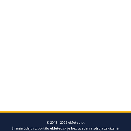
© 2018 - 2026 eMeteo.sk
Šírenie údajov z portálu eMeteo.sk je bez uvedenia zdroja zakázané.