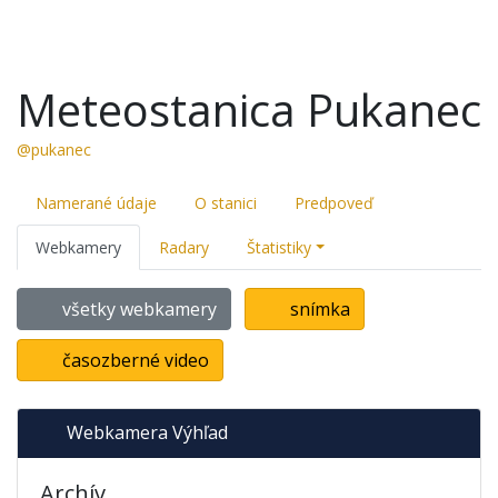
Meteostanica Pukanec
@pukanec
Namerané údaje
O stanici
Predpoveď
Webkamery
Radary
Štatistiky
všetky webkamery
snímka
časozberné video
Webkamera Výhľad
Archív