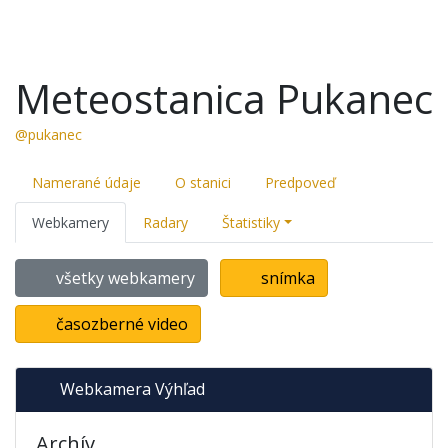
Meteostanica Pukanec
@pukanec
Namerané údaje
O stanici
Predpoveď
Webkamery
Radary
Štatistiky
všetky webkamery
snímka
časozberné video
Webkamera Výhľad
Archív