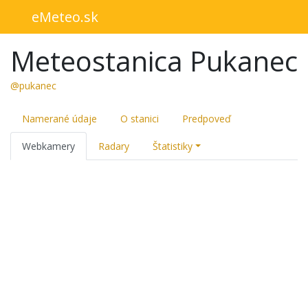
eMeteo.sk
Meteostanica Pukanec
@pukanec
Namerané údaje
O stanici
Predpoveď
Webkamery
Radary
Štatistiky