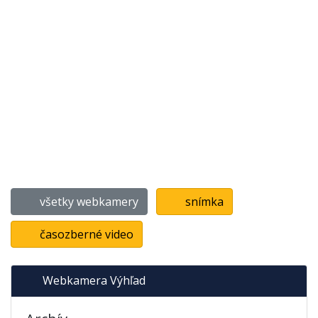
všetky webkamery
snímka
časozberné video
Webkamera Výhľad