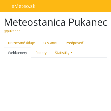
eMeteo.sk
Meteostanica Pukanec
@pukanec
Namerané údaje
O stanici
Predpoveď
Webkamery
Radary
Štatistiky