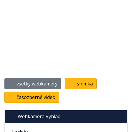
všetky webkamery
snímka
časozberné video
Webkamera Výhľad