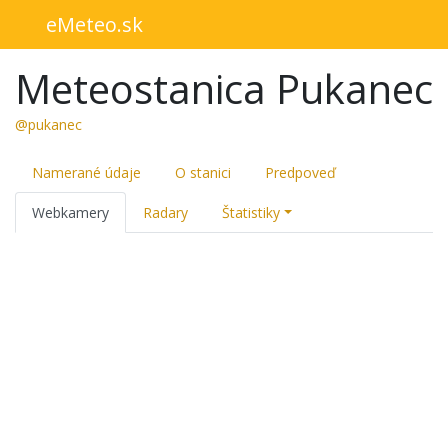
eMeteo.sk
Meteostanica Pukanec
@pukanec
Namerané údaje
O stanici
Predpoveď
Webkamery
Radary
Štatistiky