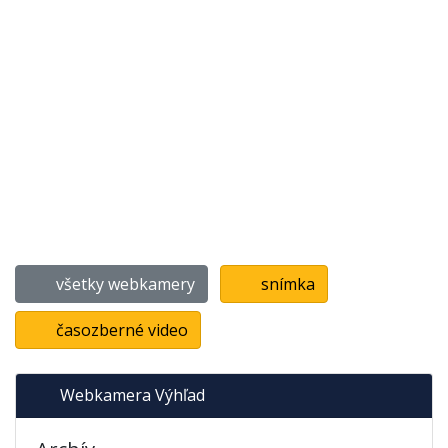
všetky webkamery
snímka
časozberné video
Webkamera Výhľad