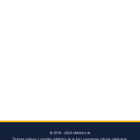
© 2018 - 2026 eMeteo.sk
Šírenie údajov z portálu eMeteo.sk je bez uvedenia zdroja zakázané.