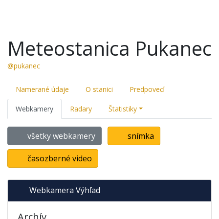
Meteostanica Pukanec
@pukanec
Namerané údaje
O stanici
Predpoveď
Webkamery
Radary
Štatistiky
všetky webkamery
snímka
časozberné video
Webkamera Výhľad
Archív