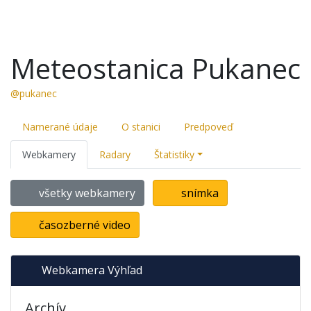
Meteostanica Pukanec
@pukanec
Namerané údaje
O stanici
Predpoveď
Webkamery
Radary
Štatistiky
všetky webkamery
snímka
časozberné video
Webkamera Výhľad
Archív