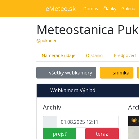
eMeteo.sk
Domov
Články
Galéria
Meteostanica Pu
@pukanec
Namerané údaje
O stanici
Predpoveď
všetky webkamery
snímka
Webkamera Výhľad
Archív
Arc
prejsť
teraz