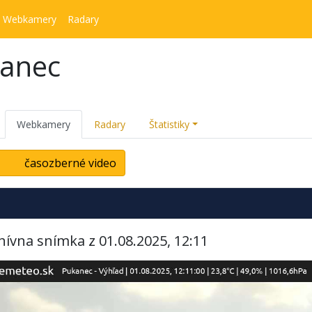
Webkamery
Radary
kanec
Webkamery
Radary
Štatistiky
časozberné video
hívna snímka z 01.08.2025, 12:11