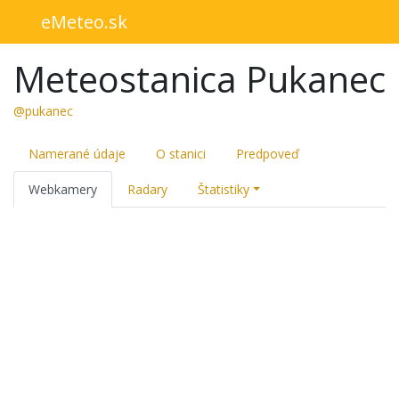
eMeteo.sk
Meteostanica Pukanec
@pukanec
Namerané údaje
O stanici
Predpoveď
Webkamery
Radary
Štatistiky