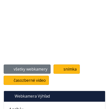
všetky webkamery
snímka
časozberné video
Webkamera Výhľad