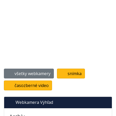
všetky webkamery
snímka
časozberné video
Webkamera Výhľad