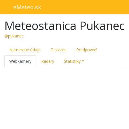
eMeteo.sk
Meteostanica Pukanec
@pukanec
Namerané údaje
O stanici
Predpoveď
Webkamery
Radary
Štatistiky