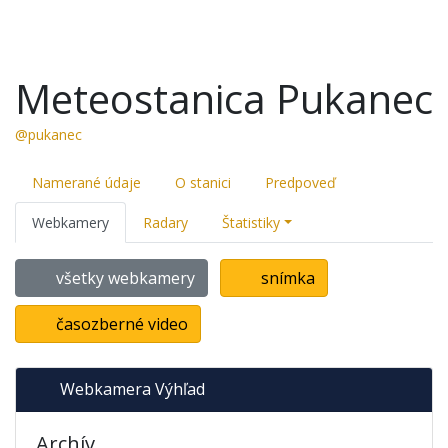
Meteostanica Pukanec
@pukanec
Namerané údaje
O stanici
Predpoveď
Webkamery
Radary
Štatistiky
všetky webkamery
snímka
časozberné video
Webkamera Výhľad
Archív