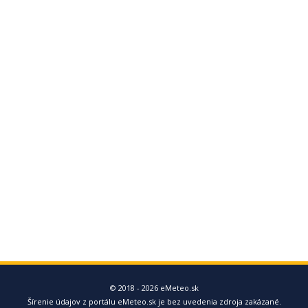
© 2018 - 2026 eMeteo.sk
Šírenie údajov z portálu eMeteo.sk je bez uvedenia zdroja zakázané.