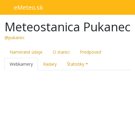
eMeteo.sk
Meteostanica Pukanec
@pukanec
Namerané údaje
O stanici
Predpoveď
Webkamery
Radary
Štatistiky