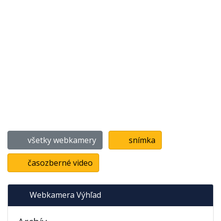
všetky webkamery
snímka
časozberné video
Webkamera Výhľad