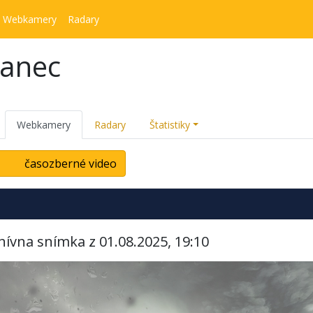
Webkamery
Radary
kanec
Webkamery
Radary
Štatistiky
časozberné video
hívna snímka z 01.08.2025, 19:10