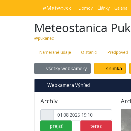
eMeteo.sk
Domov
Články
Galéria
Meteostanica Pu
@pukanec
Namerané údaje
O stanici
Predpoveď
všetky webkamery
snímka
Webkamera Výhľad
Archív
Arc
prejsť
teraz