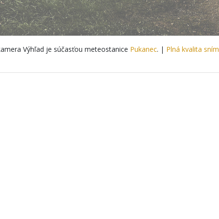
amera Výhľad je súčasťou meteostanice
Pukanec
. |
Plná kvalita sní