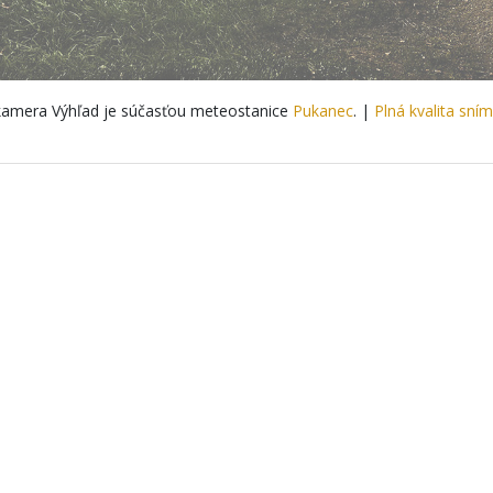
amera Výhľad je súčasťou meteostanice
Pukanec
. |
Plná kvalita sní