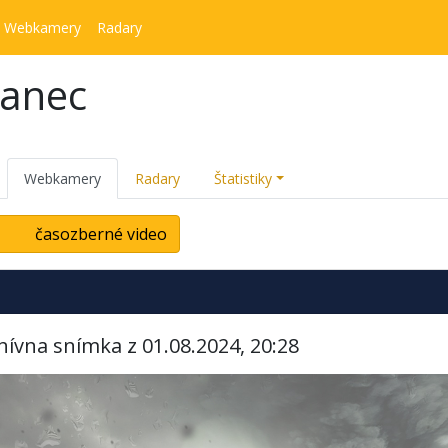
Webkamery
Radary
kanec
Webkamery
Radary
Štatistiky
časozberné video
hívna snímka z 01.08.2024, 20:28