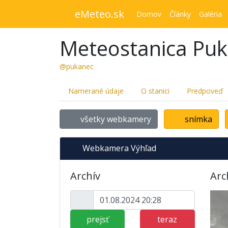
eMeteo.sk
Domov
Články
Galéria
Meteostanica Pu
@pukanec
Namerané údaje
O stanici
Predpoveď
všetky webkamery
snímka
Webkamera Výhľad
Archív
Arc
prejsť
teraz