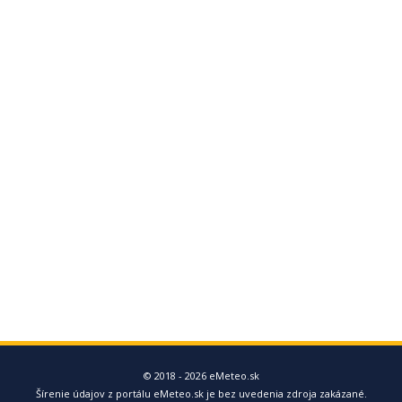
© 2018 - 2026 eMeteo.sk
Šírenie údajov z portálu eMeteo.sk je bez uvedenia zdroja zakázané.