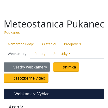
Meteostanica Pukanec
@pukanec
Namerané údaje
O stanici
Predpoveď
Webkamery
Radary
Štatistiky
všetky webkamery
snímka
časozberné video
Webkamera Výhľad
Archív