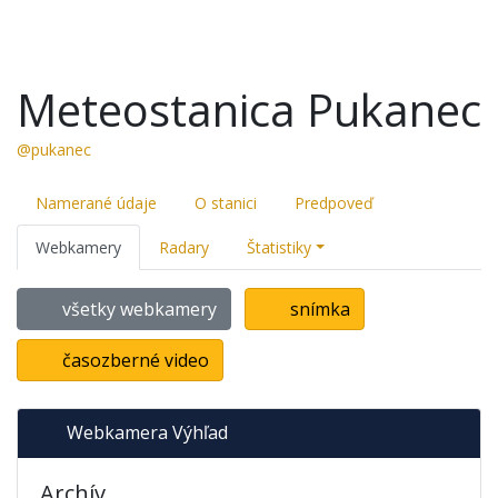
Meteostanica Pukanec
@pukanec
Namerané údaje
O stanici
Predpoveď
Webkamery
Radary
Štatistiky
všetky webkamery
snímka
časozberné video
Webkamera Výhľad
Archív