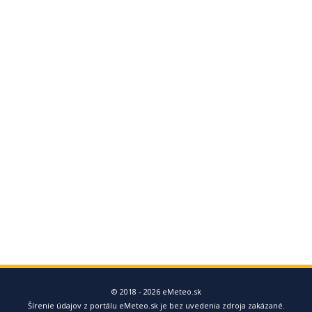
© 2018 - 2026 eMeteo.sk
Šírenie údajov z portálu eMeteo.sk je bez uvedenia zdroja zakázané.