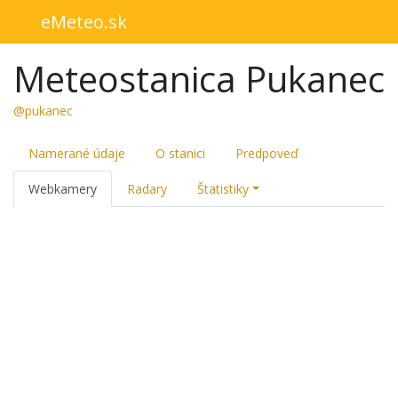
eMeteo.sk
Meteostanica Pukanec
@pukanec
Namerané údaje
O stanici
Predpoveď
Webkamery
Radary
Štatistiky