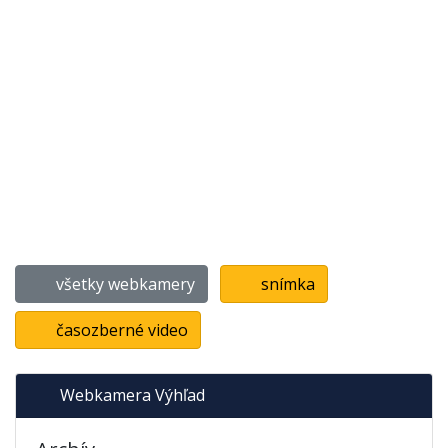
všetky webkamery
snímka
časozberné video
Webkamera Výhľad