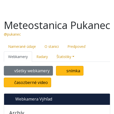
Meteostanica Pukanec
@pukanec
Namerané údaje
O stanici
Predpoveď
Webkamery
Radary
Štatistiky
všetky webkamery
snímka
časozberné video
Webkamera Výhľad
Archív