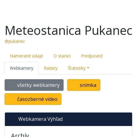
Meteostanica Pukanec
@pukanec
Namerané údaje
O stanici
Predpoveď
Webkamery
Radary
Štatistiky
všetky webkamery
snímka
časozberné video
Webkamera Výhľad
Archív