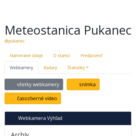
Meteostanica Pukanec
@pukanec
Namerané údaje
O stanici
Predpoveď
Webkamery
Radary
Štatistiky
všetky webkamery
snímka
časozberné video
Webkamera Výhľad
Archív