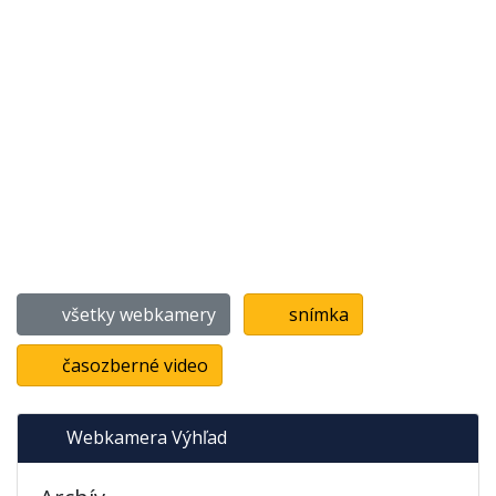
všetky webkamery
snímka
časozberné video
Webkamera Výhľad