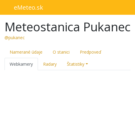
eMeteo.sk
Meteostanica Pukanec
@pukanec
Namerané údaje
O stanici
Predpoveď
Webkamery
Radary
Štatistiky