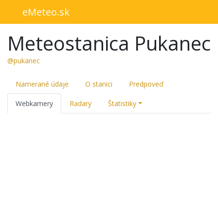
eMeteo.sk
Meteostanica Pukanec
@pukanec
Namerané údaje
O stanici
Predpoveď
Webkamery
Radary
Štatistiky