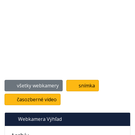
všetky webkamery
snímka
časozberné video
Webkamera Výhľad