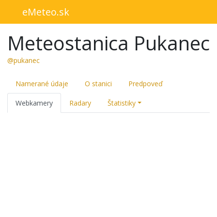
eMeteo.sk
Meteostanica Pukanec
@pukanec
Namerané údaje
O stanici
Predpoveď
Webkamery
Radary
Štatistiky