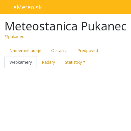
eMeteo.sk
Meteostanica Pukanec
@pukanec
Namerané údaje
O stanici
Predpoveď
Webkamery
Radary
Štatistiky