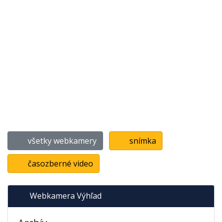
všetky webkamery
snímka
časozberné video
Webkamera Výhľad