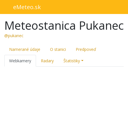
eMeteo.sk
Meteostanica Pukanec
@pukanec
Namerané údaje
O stanici
Predpoveď
Webkamery
Radary
Štatistiky