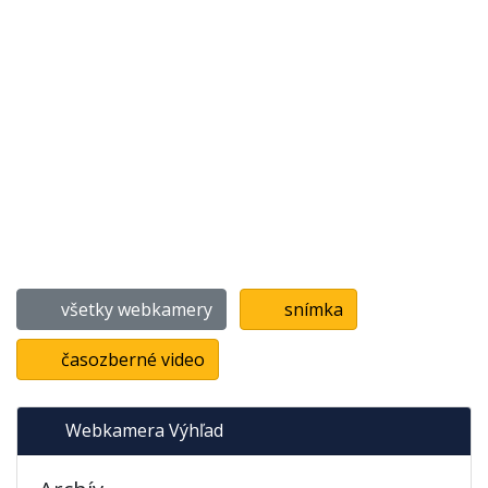
všetky webkamery
snímka
časozberné video
Webkamera Výhľad