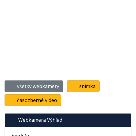
všetky webkamery
snímka
časozberné video
Webkamera Výhľad