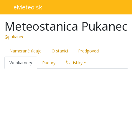
eMeteo.sk
Meteostanica Pukanec
@pukanec
Namerané údaje
O stanici
Predpoveď
Webkamery
Radary
Štatistiky