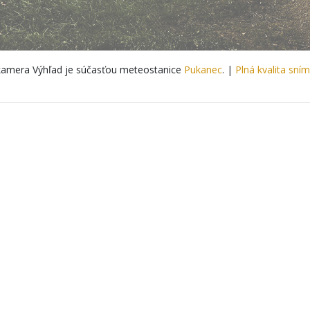
amera Výhľad je súčasťou meteostanice
Pukanec
. |
Plná kvalita sní