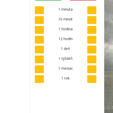
1 minúta
10 minút
1 hodina
12 hodín
1 deň
1 týždeň
1 mesiac
1 rok