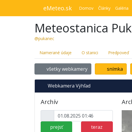
eMeteo.sk
Domov
Články
Galéria
Meteostanica Pu
@pukanec
Namerané údaje
O stanici
Predpoveď
všetky webkamery
snímka
Webkamera Výhľad
Archív
Arc
prejsť
teraz