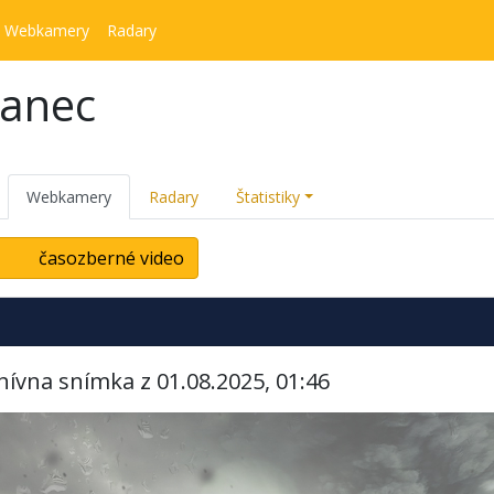
Webkamery
Radary
kanec
Webkamery
Radary
Štatistiky
časozberné video
hívna snímka z 01.08.2025, 01:46