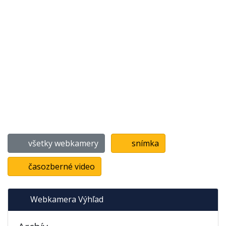
všetky webkamery
snímka
časozberné video
Webkamera Výhľad