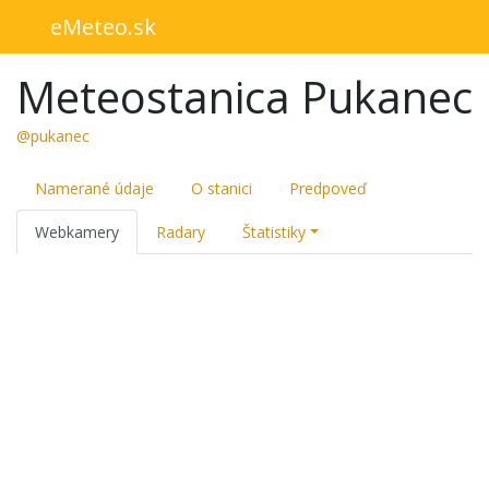
eMeteo.sk
Meteostanica Pukanec
@pukanec
Namerané údaje
O stanici
Predpoveď
Webkamery
Radary
Štatistiky